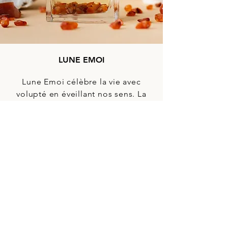
LUNE EMOI
Lune Emoi célèbre la vie avec
volupté en éveillant nos sens. La
fraîcheur revigorante d’un
cocktail d’agrumes ruisselle en
cascade sur un duo
irrésistiblement voluptueux de
Jasmin et d’Ylang Ylang qui vous
caresse la peau.
TÊTE
Mandarine, Bergamote, Orange,
Citron, Petitgrain
COEUR