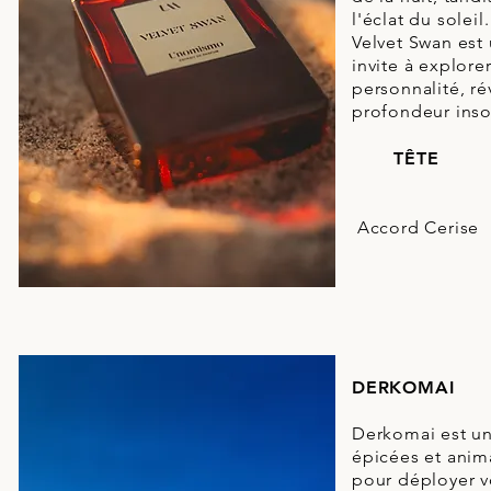
l'éclat du soleil.
Velvet Swan est
invite à explore
personnalité, ré
profondeur ins
TÊTE
Accord Cerise
DERKOMAI
Derkomai est un
épicées et anim
pour déployer v