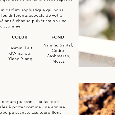
 un parfum sophistiqué qui vous
r les différents aspects de votre
vélant à chaque pulvérisation une
oupçonnée.
COEUR
FOND
Vanille, Santal,
Jasmin, Lait
Cèdre,
d'Amande,
Cashmeran,
Ylang-Ylang
Muscs
 parfum puissant aux facettes
ales à porter comme une armure
otre puissance. Les tourbillons