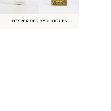
HESPERIDES HYDILLIQUES
Un hespéridé floral inspiré de la
Côte d’Azur, de ses fleurs et de
ses vergers.
TÊTE
Bergamote, Citron, Mandarine,
Verveine
COEUR
Mimosa, Jasmin, Notes
Aquatiques, Accord Limoncello
FOND
Muscs, Accord Calisson, Ambrox